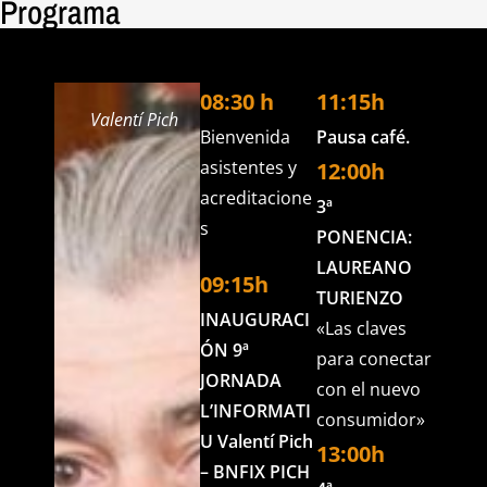
Programa
08:30 h
11:15h
Valentí Pich
Bienvenida
Pausa café.
asistentes y
12:00h
acreditacione
3ª
s
PONENCIA:
LAUREANO
09:15h
TURIENZO
INAUGURACI
«Las claves
ÓN 9ª
para conectar
JORNADA
con el nuevo
L’INFORMATI
consumidor»
U Valentí Pich
13:00h
– BNFIX PICH