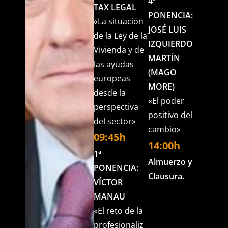
4ª
TAX LEGAL
PONENCIA:
«La situación
JOSÉ LUIS
de la Ley de la
IZQUIERDO
Vivienda y de
MARTÍN
las ayudas
(MAGO
europeas
MORE)
desde la
«El poder
perspectiva
positivo del
del sector»
cambio»
09:45h
14:00h
1ª
Almuerzo y
PONENCIA:
Clausura.
VÍCTOR
MANAU
«El reto de la
profesionaliz