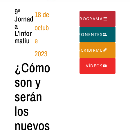
9ª
18 de
Jornad
PROGRAMA
a
octub
L’infor
PONENTES
matiu
e
INSCRIBIRME
2023
¿Cómo
VÍDEOS
son y
serán
los
nuevos